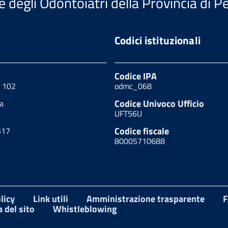
e degli Odontoiatri della Provincia di P
Codici istituzionali
Codice IPA
, 102
odmc_068
Codice Univoco Ufficio
a
UFT56U
Codice fiscale
517
80005710688
licy
Link utili
Amministrazione trasparente
F
 del sito
Whistleblowing