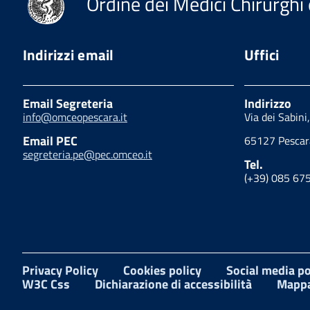
Ordine dei Medici Chirurghi 
Indirizzi email
Uffici
Email Segreteria
Indirizzo
info@omceopescara.it
Via dei Sabini
Email PEC
65127 Pescar
segreteria.pe@pec.omceo.it
Tel.
(+39) 085 67
Privacy Policy
Cookies policy
Social media po
W3C Css
Dichiarazione di accessibilità
Mappa